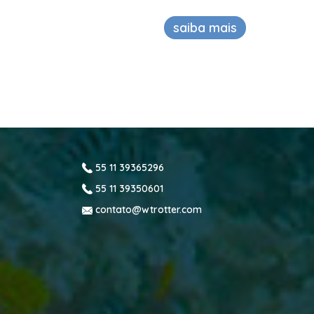
saiba mais
55 11 39365296
55 11 39350601
contato@wtrotter.com