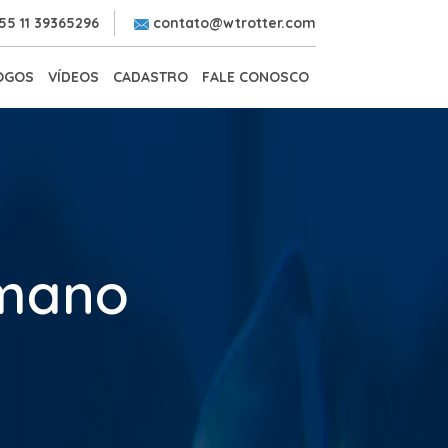
55 11 39365296
contato@wtrotter.com
OGOS
VÍDEOS
CADASTRO
FALE CONOSCO
Amano