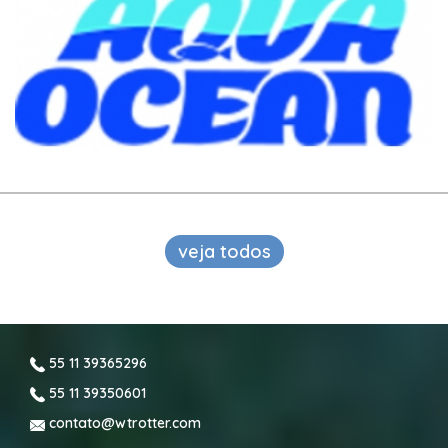
veja todos
55 11 39365296
55 11 39350601
contato@wtrotter.com